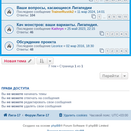
…
Ваши вопросы, касающиеся Лигапедии
Последнее сообщение
TrainerRustik2
«
11 мар 2024, 14:01
Ответы:
104
1
8
9
10
11
…
Кач монстров: ваши варианты. Лигапедия.
Последнее сообщение
Kathryn
«
25 май 2023, 22:15
Ответы:
46
1
2
3
4
5
Обсуждение проекта
Последнее сообщение
Licorice
«
02 мар 2016, 18:30
Ответы:
48
1
2
3
4
5
Новая тема
7 тем • Страница
1
из
1
Перейти
ПРАВА ДОСТУПА
Вы
не можете
начинать темы
Вы
не можете
отвечать на сообщения
Вы
не можете
редактировать свои сообщения
Вы
не можете
удалять свои сообщения
Лига-17
Форум Лиги-17
Удалить cookies
Часовой пояс:
UTC+03:00
Создано на основе
phpBB
® Forum Software © phpBB Limited
Русская поддержка phpBB