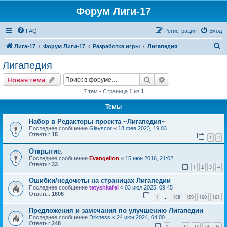
Форум Лиги-17
FAQ
Регистрация
Вход
П
Лига-17
Форум Лиги-17
Разработка игры
Лигапедия
о
Лигапедия
и
Поиск
Расширенный пои
Новая тема
с
7 тем • Страница
1
из
1
к
Темы
Набор в Редакторы проекта ~Лигапедия~
Последнее сообщение
Glayscor
«
18 фев 2023, 19:03
Ответы:
15
1
2
Открытие.
Последнее сообщение
Evangelion
«
15 июн 2016, 21:02
Ответы:
33
1
2
3
4
Ошибки/недочеты на страницах Лигапедии
Последнее сообщение
tetyshkafei
«
03 июл 2025, 09:45
Ответы:
1606
1
158
159
160
161
…
Предложения и замечания по улучшению Лигапедии
Последнее сообщение
Drkness
«
24 июн 2024, 04:00
Ответы:
248
1
22
23
24
25