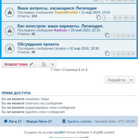
…
Ваши вопросы, касающиеся Лигапедии
Последнее сообщение
TrainerRustik2
«
11 мар 2024, 14:01
Ответы:
104
1
8
9
10
11
…
Кач монстров: ваши варианты. Лигапедия.
Последнее сообщение
Kathryn
«
25 май 2023, 22:15
Ответы:
46
1
2
3
4
5
Обсуждение проекта
Последнее сообщение
Licorice
«
02 мар 2016, 18:30
Ответы:
48
1
2
3
4
5
Новая тема
7 тем • Страница
1
из
1
Перейти
ПРАВА ДОСТУПА
Вы
не можете
начинать темы
Вы
не можете
отвечать на сообщения
Вы
не можете
редактировать свои сообщения
Вы
не можете
удалять свои сообщения
Лига-17
Форум Лиги-17
Удалить cookies
Часовой пояс:
UTC+03:00
Создано на основе
phpBB
® Forum Software © phpBB Limited
Русская поддержка phpBB