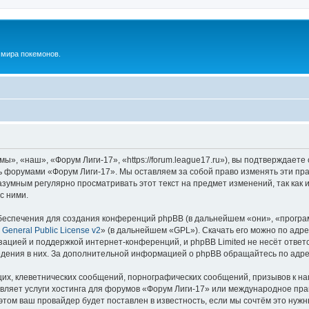
м мира покемонов.
», «наш», «Форум Лиги-17», «https://forum.league17.ru»), вы подтверждаете
сь форумами «Форум Лиги-17». Мы оставляем за собой право изменять эти пр
разумным регулярно просматривать этот текст на предмет изменений, так ка
с ними.
еспечения для создания конференций phpBB (в дальнейшем «они», «програ
General Public License v2
» (в дальнейшем «GPL»). Скачать его можно по адр
зацией и поддержкой интернет-конференций, и phpBB Limited не несёт ответ
ведения в них. За дополнительной информацией о phpBB обращайтесь по адр
их, клеветнических сообщений, порнографических сообщений, призывов к на
вляет услуги хостинга для форумов «Форум Лиги-17» или международное пр
том ваш провайдер будет поставлен в известность, если мы сочтём это нужн