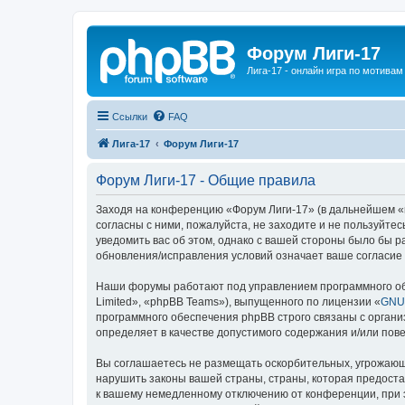
Форум Лиги-17
Лига-17 - онлайн игра по мотива
Ссылки
FAQ
Лига-17
Форум Лиги-17
Форум Лиги-17 - Общие правила
Заходя на конференцию «Форум Лиги-17» (в дальнейшем «мы
согласны с ними, пожалуйста, не заходите и не пользуйте
уведомить вас об этом, однако с вашей стороны было бы 
обновления/исправления условий означает ваше согласие 
Наши форумы работают под управлением программного об
Limited», «phpBB Teams»), выпущенного по лицензии «
GNU 
программного обеспечения phpBB строго связаны с органи
определяет в качестве допустимого содержания и/или по
Вы соглашаетесь не размещать оскорбительных, угрожающ
нарушить законы вашей страны, страны, которая предоста
к вашему немедленному отключению от конференции, при э