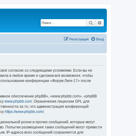
Поиск
Расширенный по
Регистрация
Вход
 своё согласие со следующими условиями. Если вы не
авила в любое время и сделаем всё возможное, чтобы
к использование конференции «Форум Лиги-17» после
ммное обеспечение phpBB», «www.phpbb.com», «phpBB
есу
www.phpbb.com
. Ограничения лицензии GPL для
ственности за то, что администрация конференций
есу
https://www.phpbb.com/
.
циональной розни и прочих сообщений, которые могут
аво. Попытки размещения таких сообщений могут привести
ым. IP-адреса всех сообщений сохраняются для