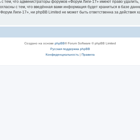
 с тем, что администраторы форумов «Форум Лиги-17» имеют право удалить, 
согласны с тем, что введённая вами информация будет храниться в базе дан
орум Лиги-17», ни phpBB Limited не может быть ответственна за действия х
Создано на основе
phpBB
® Forum Software © phpBB Limited
Русская поддержка phpBB
Конфиденциальность
|
Правила