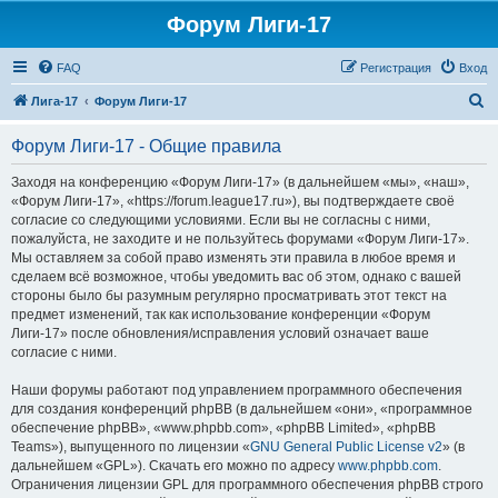
Форум Лиги-17
FAQ
Регистрация
Вход
П
Лига-17
Форум Лиги-17
о
Форум Лиги-17 - Общие правила
и
с
Заходя на конференцию «Форум Лиги-17» (в дальнейшем «мы», «наш»,
«Форум Лиги-17», «https://forum.league17.ru»), вы подтверждаете своё
к
согласие со следующими условиями. Если вы не согласны с ними,
пожалуйста, не заходите и не пользуйтесь форумами «Форум Лиги-17».
Мы оставляем за собой право изменять эти правила в любое время и
сделаем всё возможное, чтобы уведомить вас об этом, однако с вашей
стороны было бы разумным регулярно просматривать этот текст на
предмет изменений, так как использование конференции «Форум
Лиги-17» после обновления/исправления условий означает ваше
согласие с ними.
Наши форумы работают под управлением программного обеспечения
для создания конференций phpBB (в дальнейшем «они», «программное
обеспечение phpBB», «www.phpbb.com», «phpBB Limited», «phpBB
Teams»), выпущенного по лицензии «
GNU General Public License v2
» (в
дальнейшем «GPL»). Скачать его можно по адресу
www.phpbb.com
.
Ограничения лицензии GPL для программного обеспечения phpBB строго