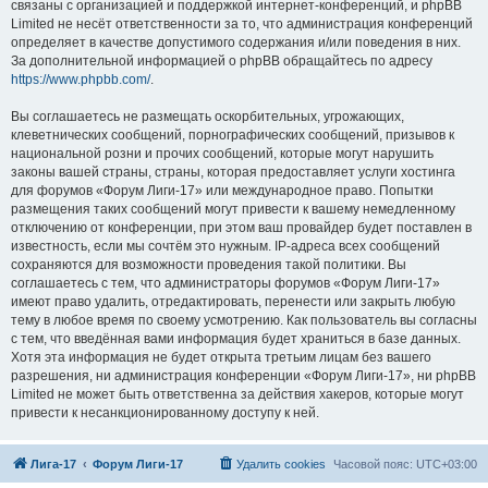
связаны с организацией и поддержкой интернет-конференций, и phpBB
Limited не несёт ответственности за то, что администрация конференций
определяет в качестве допустимого содержания и/или поведения в них.
За дополнительной информацией о phpBB обращайтесь по адресу
https://www.phpbb.com/
.
Вы соглашаетесь не размещать оскорбительных, угрожающих,
клеветнических сообщений, порнографических сообщений, призывов к
национальной розни и прочих сообщений, которые могут нарушить
законы вашей страны, страны, которая предоставляет услуги хостинга
для форумов «Форум Лиги-17» или международное право. Попытки
размещения таких сообщений могут привести к вашему немедленному
отключению от конференции, при этом ваш провайдер будет поставлен в
известность, если мы сочтём это нужным. IP-адреса всех сообщений
сохраняются для возможности проведения такой политики. Вы
соглашаетесь с тем, что администраторы форумов «Форум Лиги-17»
имеют право удалить, отредактировать, перенести или закрыть любую
тему в любое время по своему усмотрению. Как пользователь вы согласны
с тем, что введённая вами информация будет храниться в базе данных.
Хотя эта информация не будет открыта третьим лицам без вашего
разрешения, ни администрация конференции «Форум Лиги-17», ни phpBB
Limited не может быть ответственна за действия хакеров, которые могут
привести к несанкционированному доступу к ней.
Лига-17
Форум Лиги-17
Удалить cookies
Часовой пояс:
UTC+03:00