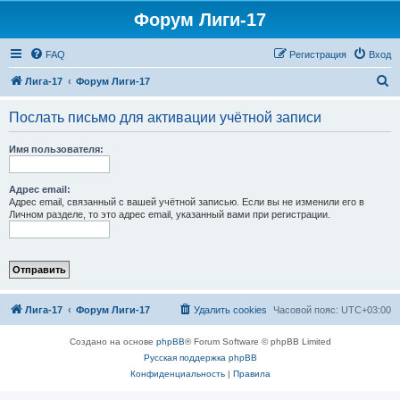
Форум Лиги-17
FAQ
Регистрация
Вход
П
Лига-17
Форум Лиги-17
о
Послать письмо для активации учётной записи
и
с
Имя пользователя:
к
Адрес email:
Адрес email, связанный с вашей учётной записью. Если вы не изменили его в
Личном разделе, то это адрес email, указанный вами при регистрации.
Лига-17
Форум Лиги-17
Удалить cookies
Часовой пояс:
UTC+03:00
Создано на основе
phpBB
® Forum Software © phpBB Limited
Русская поддержка phpBB
Конфиденциальность
|
Правила