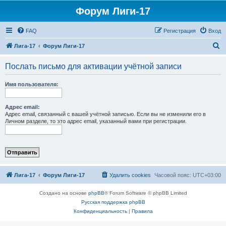
Форум Лиги-17
FAQ
Регистрация
Вход
П
Лига-17
Форум Лиги-17
о
Послать письмо для активации учётной записи
и
с
Имя пользователя:
к
Адрес email:
Адрес email, связанный с вашей учётной записью. Если вы не изменили его в
Личном разделе, то это адрес email, указанный вами при регистрации.
Лига-17
Форум Лиги-17
Удалить cookies
Часовой пояс:
UTC+03:00
Создано на основе
phpBB
® Forum Software © phpBB Limited
Русская поддержка phpBB
Конфиденциальность
|
Правила