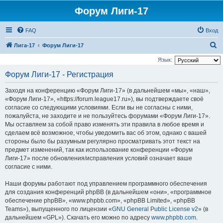
Форум Лиги-17
FAQ
Вход
П
Лига-17
Форум Лиги-17
о
Язык:
и
Форум Лиги-17 - Регистрация
с
Заходя на конференцию «Форум Лиги-17» (в дальнейшем «мы», «наш»,
к
«Форум Лиги-17», «https://forum.league17.ru»), вы подтверждаете своё
согласие со следующими условиями. Если вы не согласны с ними,
пожалуйста, не заходите и не пользуйтесь форумами «Форум Лиги-17».
Мы оставляем за собой право изменять эти правила в любое время и
сделаем всё возможное, чтобы уведомить вас об этом, однако с вашей
стороны было бы разумным регулярно просматривать этот текст на
предмет изменений, так как использование конференции «Форум
Лиги-17» после обновления/исправления условий означает ваше
согласие с ними.
Наши форумы работают под управлением программного обеспечения
для создания конференций phpBB (в дальнейшем «они», «программное
обеспечение phpBB», «www.phpbb.com», «phpBB Limited», «phpBB
Teams»), выпущенного по лицензии «
GNU General Public License v2
» (в
дальнейшем «GPL»). Скачать его можно по адресу
www.phpbb.com
.