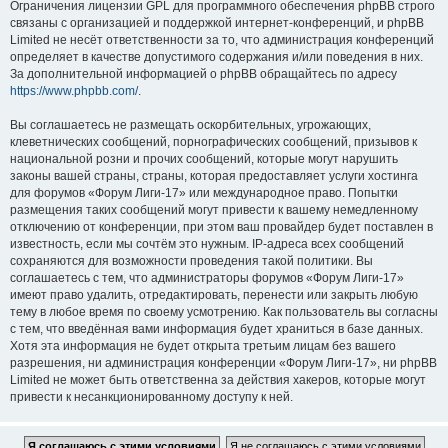
Ограничения лицензии GPL для программного обеспечения phpBB строго
связаны с организацией и поддержкой интернет-конференций, и phpBB
Limited не несёт ответственности за то, что администрация конференций
определяет в качестве допустимого содержания и/или поведения в них.
За дополнительной информацией о phpBB обращайтесь по адресу
https://www.phpbb.com/
.
Вы соглашаетесь не размещать оскорбительных, угрожающих,
клеветнических сообщений, порнографических сообщений, призывов к
национальной розни и прочих сообщений, которые могут нарушить
законы вашей страны, страны, которая предоставляет услуги хостинга
для форумов «Форум Лиги-17» или международное право. Попытки
размещения таких сообщений могут привести к вашему немедленному
отключению от конференции, при этом ваш провайдер будет поставлен в
известность, если мы сочтём это нужным. IP-адреса всех сообщений
сохраняются для возможности проведения такой политики. Вы
соглашаетесь с тем, что администраторы форумов «Форум Лиги-17»
имеют право удалить, отредактировать, перенести или закрыть любую
тему в любое время по своему усмотрению. Как пользователь вы согласны
с тем, что введённая вами информация будет храниться в базе данных.
Хотя эта информация не будет открыта третьим лицам без вашего
разрешения, ни администрация конференции «Форум Лиги-17», ни phpBB
Limited не может быть ответственна за действия хакеров, которые могут
привести к несанкционированному доступу к ней.