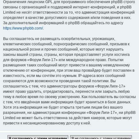
Ограничения лицензии GPL для программного обеспечения phpBB строго
связаны с организацией и поддержкой интернет-конференций, и phpBB
Limited не несёт ответственности за то, что администрация конференций
определяет в качестве допустимого содержания и/или поведения в них.
За дополнительной информацией о phpBB обращайтесь по адресу
https://www.phpbb.com/
.
Вы соглашаетесь не размещать оскорбительных, угрожающих,
клеветнических сообщений, порнографических сообщений, призывов к
национальной розни и прочих сообщений, которые могут нарушить
законы вашей страны, страны, которая предоставляет услуги хостинга
для форумов «Форум Лиги-17» или международное право. Попытки
размещения таких сообщений могут привести к вашему немедленному
отключению от конференции, при этом ваш провайдер будет поставлен в
известность, если мы сочтём это нужным. IP-адреса всех сообщений
сохраняются для возможности проведения такой политики. Вы
соглашаетесь с тем, что администраторы форумов «Форум Лиги-17»
имеют право удалить, отредактировать, перенести или закрыть любую
тему в любое время по своему усмотрению. Как пользователь вы согласны
с тем, что введённая вами информация будет храниться в базе данных.
Хотя эта информация не будет открыта третьим лицам без вашего
разрешения, ни администрация конференции «Форум Лиги-17», ни phpBB
Limited не может быть ответственна за действия хакеров, которые могут
привести к несанкционированному доступу к ней.