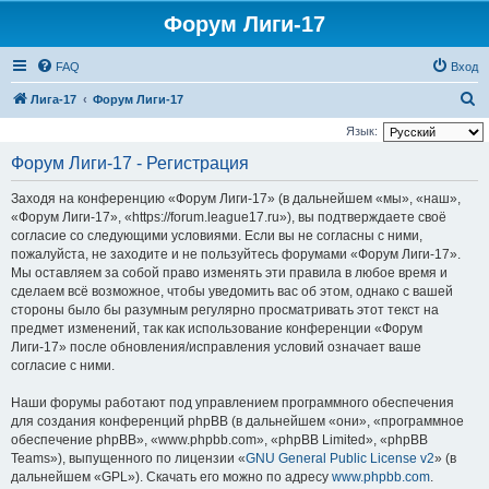
Форум Лиги-17
FAQ
Вход
П
Лига-17
Форум Лиги-17
о
Язык:
и
Форум Лиги-17 - Регистрация
с
Заходя на конференцию «Форум Лиги-17» (в дальнейшем «мы», «наш»,
к
«Форум Лиги-17», «https://forum.league17.ru»), вы подтверждаете своё
согласие со следующими условиями. Если вы не согласны с ними,
пожалуйста, не заходите и не пользуйтесь форумами «Форум Лиги-17».
Мы оставляем за собой право изменять эти правила в любое время и
сделаем всё возможное, чтобы уведомить вас об этом, однако с вашей
стороны было бы разумным регулярно просматривать этот текст на
предмет изменений, так как использование конференции «Форум
Лиги-17» после обновления/исправления условий означает ваше
согласие с ними.
Наши форумы работают под управлением программного обеспечения
для создания конференций phpBB (в дальнейшем «они», «программное
обеспечение phpBB», «www.phpbb.com», «phpBB Limited», «phpBB
Teams»), выпущенного по лицензии «
GNU General Public License v2
» (в
дальнейшем «GPL»). Скачать его можно по адресу
www.phpbb.com
.