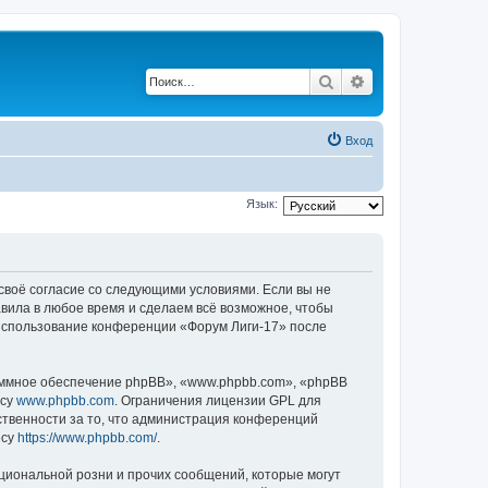
Поиск
Расширенный по
Вход
Язык:
 своё согласие со следующими условиями. Если вы не
авила в любое время и сделаем всё возможное, чтобы
к использование конференции «Форум Лиги-17» после
ммное обеспечение phpBB», «www.phpbb.com», «phpBB
есу
www.phpbb.com
. Ограничения лицензии GPL для
ственности за то, что администрация конференций
есу
https://www.phpbb.com/
.
циональной розни и прочих сообщений, которые могут