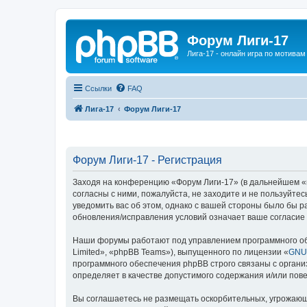
Форум Лиги-17
Лига-17 - онлайн игра по мотива
Ссылки
FAQ
Лига-17
Форум Лиги-17
Форум Лиги-17 - Регистрация
Заходя на конференцию «Форум Лиги-17» (в дальнейшем «мы
согласны с ними, пожалуйста, не заходите и не пользуйте
уведомить вас об этом, однако с вашей стороны было бы 
обновления/исправления условий означает ваше согласие 
Наши форумы работают под управлением программного об
Limited», «phpBB Teams»), выпущенного по лицензии «
GNU 
программного обеспечения phpBB строго связаны с органи
определяет в качестве допустимого содержания и/или по
Вы соглашаетесь не размещать оскорбительных, угрожающ