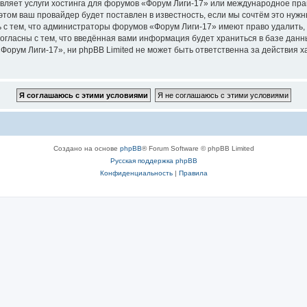
вляет услуги хостинга для форумов «Форум Лиги-17» или международное пр
том ваш провайдер будет поставлен в известность, если мы сочтём это нужн
 с тем, что администраторы форумов «Форум Лиги-17» имеют право удалить, 
согласны с тем, что введённая вами информация будет храниться в базе дан
орум Лиги-17», ни phpBB Limited не может быть ответственна за действия х
Создано на основе
phpBB
® Forum Software © phpBB Limited
Русская поддержка phpBB
Конфиденциальность
|
Правила