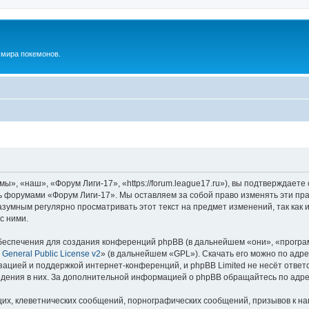
м мира покемонов.
», «наш», «Форум Лиги-17», «https://forum.league17.ru»), вы подтверждаете
сь форумами «Форум Лиги-17». Мы оставляем за собой право изменять эти пр
разумным регулярно просматривать этот текст на предмет изменений, так ка
с ними.
еспечения для создания конференций phpBB (в дальнейшем «они», «програ
General Public License v2
» (в дальнейшем «GPL»). Скачать его можно по адр
зацией и поддержкой интернет-конференций, и phpBB Limited не несёт ответ
ведения в них. За дополнительной информацией о phpBB обращайтесь по адр
их, клеветнических сообщений, порнографических сообщений, призывов к на