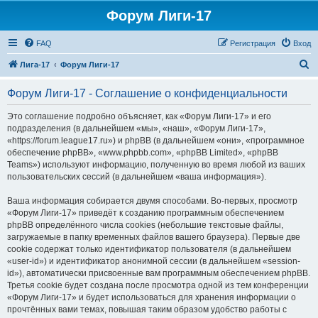
Форум Лиги-17
FAQ
Регистрация
Вход
П
Лига-17
Форум Лиги-17
о
Форум Лиги-17 - Соглашение о конфиденциальности
и
с
Это соглашение подробно объясняет, как «Форум Лиги-17» и его
подразделения (в дальнейшем «мы», «наш», «Форум Лиги-17»,
к
«https://forum.league17.ru») и phpBB (в дальнейшем «они», «программное
обеспечение phpBB», «www.phpbb.com», «phpBB Limited», «phpBB
Teams») используют информацию, полученную во время любой из ваших
пользовательских сессий (в дальнейшем «ваша информация»).
Ваша информация собирается двумя способами. Во-первых, просмотр
«Форум Лиги-17» приведёт к созданию программным обеспечением
phpBB определённого числа cookies (небольшие текстовые файлы,
загружаемые в папку временных файлов вашего браузера). Первые две
cookie содержат только идентификатор пользователя (в дальнейшем
«user-id») и идентификатор анонимной сессии (в дальнейшем «session-
id»), автоматически присвоенные вам программным обеспечением phpBB.
Третья cookie будет создана после просмотра одной из тем конференции
«Форум Лиги-17» и будет использоваться для хранения информации о
прочтённых вами темах, повышая таким образом удобство работы с