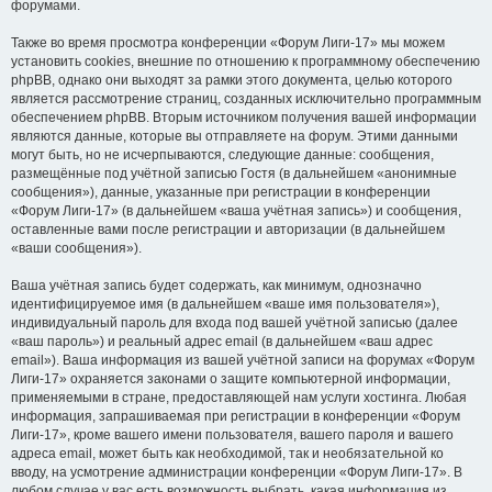
форумами.
Также во время просмотра конференции «Форум Лиги-17» мы можем
установить cookies, внешние по отношению к программному обеспечению
phpBB, однако они выходят за рамки этого документа, целью которого
является рассмотрение страниц, созданных исключительно программным
обеспечением phpBB. Вторым источником получения вашей информации
являются данные, которые вы отправляете на форум. Этими данными
могут быть, но не исчерпываются, следующие данные: сообщения,
размещённые под учётной записью Гостя (в дальнейшем «анонимные
сообщения»), данные, указанные при регистрации в конференции
«Форум Лиги-17» (в дальнейшем «ваша учётная запись») и сообщения,
оставленные вами после регистрации и авторизации (в дальнейшем
«ваши сообщения»).
Ваша учётная запись будет содержать, как минимум, однозначно
идентифицируемое имя (в дальнейшем «ваше имя пользователя»),
индивидуальный пароль для входа под вашей учётной записью (далее
«ваш пароль») и реальный адрес email (в дальнейшем «ваш адрес
email»). Ваша информация из вашей учётной записи на форумах «Форум
Лиги-17» охраняется законами о защите компьютерной информации,
применяемыми в стране, предоставляющей нам услуги хостинга. Любая
информация, запрашиваемая при регистрации в конференции «Форум
Лиги-17», кроме вашего имени пользователя, вашего пароля и вашего
адреса email, может быть как необходимой, так и необязательной ко
вводу, на усмотрение администрации конференции «Форум Лиги-17». В
любом случае у вас есть возможность выбрать, какая информация из