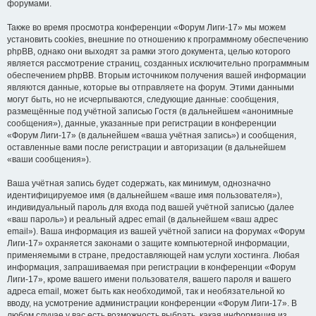
форумами.
Также во время просмотра конференции «Форум Лиги-17» мы можем
установить cookies, внешние по отношению к программному обеспечению
phpBB, однако они выходят за рамки этого документа, целью которого
является рассмотрение страниц, созданных исключительно программным
обеспечением phpBB. Вторым источником получения вашей информации
являются данные, которые вы отправляете на форум. Этими данными
могут быть, но не исчерпываются, следующие данные: сообщения,
размещённые под учётной записью Гостя (в дальнейшем «анонимные
сообщения»), данные, указанные при регистрации в конференции
«Форум Лиги-17» (в дальнейшем «ваша учётная запись») и сообщения,
оставленные вами после регистрации и авторизации (в дальнейшем
«ваши сообщения»).
Ваша учётная запись будет содержать, как минимум, однозначно
идентифицируемое имя (в дальнейшем «ваше имя пользователя»),
индивидуальный пароль для входа под вашей учётной записью (далее
«ваш пароль») и реальный адрес email (в дальнейшем «ваш адрес
email»). Ваша информация из вашей учётной записи на форумах «Форум
Лиги-17» охраняется законами о защите компьютерной информации,
применяемыми в стране, предоставляющей нам услуги хостинга. Любая
информация, запрашиваемая при регистрации в конференции «Форум
Лиги-17», кроме вашего имени пользователя, вашего пароля и вашего
адреса email, может быть как необходимой, так и необязательной ко
вводу, на усмотрение администрации конференции «Форум Лиги-17». В
любом случае у вас есть возможность выбрать, какая информация из