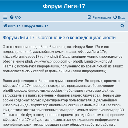
Форум Лиги-17
FAQ
Регистрация
Вход
П
Лига-17
Форум Лиги-17
о
Форум Лиги-17 - Соглашение о конфиденциальности
и
с
Это соглашение подробно объясняет, как «Форум Лиги-17» и его
подразделения (в дальнейшем «мы», «наш», «Форум Лиги-17»,
к
«https://forum.league17.ru») и phpBB (в дальнейшем «они», «программное
обеспечение phpBB», «www.phpbb.com», «phpBB Limited», «phpBB
Teams») используют информацию, полученную во время любой из ваших
пользовательских сессий (в дальнейшем «ваша информация»).
Ваша информация собирается двумя способами. Во-первых, просмотр
«Форум Лиги-17» приведёт к созданию программным обеспечением
phpBB определённого числа cookies (небольшие текстовые файлы,
загружаемые в папку временных файлов вашего браузера). Первые две
cookie содержат только идентификатор пользователя (в дальнейшем
«user-id») и идентификатор анонимной сессии (в дальнейшем «session-
id»), автоматически присвоенные вам программным обеспечением phpBB.
Третья cookie будет создана после просмотра одной из тем конференции
«Форум Лиги-17» и будет использоваться для хранения информации о
прочтённых вами темах, повышая таким образом удобство работы с