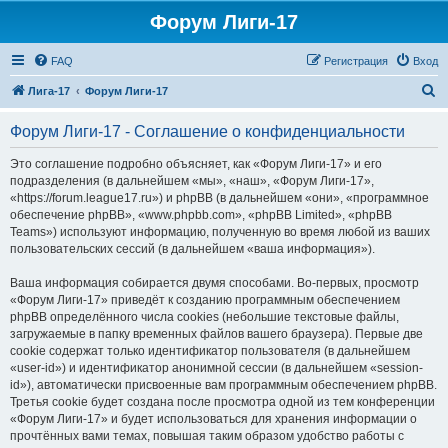
Форум Лиги-17
FAQ
Регистрация
Вход
П
Лига-17
Форум Лиги-17
о
Форум Лиги-17 - Соглашение о конфиденциальности
и
с
Это соглашение подробно объясняет, как «Форум Лиги-17» и его
подразделения (в дальнейшем «мы», «наш», «Форум Лиги-17»,
к
«https://forum.league17.ru») и phpBB (в дальнейшем «они», «программное
обеспечение phpBB», «www.phpbb.com», «phpBB Limited», «phpBB
Teams») используют информацию, полученную во время любой из ваших
пользовательских сессий (в дальнейшем «ваша информация»).
Ваша информация собирается двумя способами. Во-первых, просмотр
«Форум Лиги-17» приведёт к созданию программным обеспечением
phpBB определённого числа cookies (небольшие текстовые файлы,
загружаемые в папку временных файлов вашего браузера). Первые две
cookie содержат только идентификатор пользователя (в дальнейшем
«user-id») и идентификатор анонимной сессии (в дальнейшем «session-
id»), автоматически присвоенные вам программным обеспечением phpBB.
Третья cookie будет создана после просмотра одной из тем конференции
«Форум Лиги-17» и будет использоваться для хранения информации о
прочтённых вами темах, повышая таким образом удобство работы с