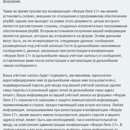
форумами.
Также во время просмотра конференции «Форум Лиги-17» мы можем
установить cookies, внешние по отношению к программному обеспечению
phpBB, однако они выходят за рамки этого документа, целью которого
является рассмотрение страниц, созданных исключительно программным
обеспечением phpBB. Вторым источником получения вашей информации
являются данные, которые вы отправляете на форум. Этими данными
могут быть, но не исчерпываются, следующие данные: сообщения,
размещённые под учётной записью Гостя (в дальнейшем «анонимные
сообщения»), данные, указанные при регистрации в конференции
«Форум Лиги-17» (в дальнейшем «ваша учётная запись») и сообщения,
оставленные вами после регистрации и авторизации (в дальнейшем
«ваши сообщения»).
Ваша учётная запись будет содержать, как минимум, однозначно
идентифицируемое имя (в дальнейшем «ваше имя пользователя»),
индивидуальный пароль для входа под вашей учётной записью (далее
«ваш пароль») и реальный адрес email (в дальнейшем «ваш адрес
email»). Ваша информация из вашей учётной записи на форумах «Форум
Лиги-17» охраняется законами о защите компьютерной информации,
применяемыми в стране, предоставляющей нам услуги хостинга. Любая
информация, запрашиваемая при регистрации в конференции «Форум
Лиги-17», кроме вашего имени пользователя, вашего пароля и вашего
адреса email, может быть как необходимой, так и необязательной ко
вводу, на усмотрение администрации конференции «Форум Лиги-17». В
любом случае у вас есть возможность выбрать, какая информация из