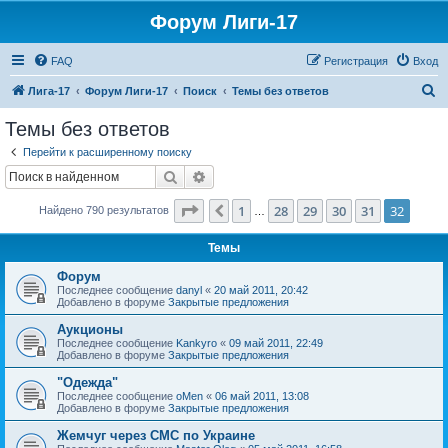
Форум Лиги-17
FAQ
Регистрация
Вход
П
Лига-17
Форум Лиги-17
Поиск
Темы без ответов
о
Темы без ответов
и
Перейти к расширенному поиску
с
Поиск
Расширенный поиск
к
Страница
32
из
32
1
28
29
30
31
32
Пред.
Найдено 790 результатов
…
Темы
Форум
Последнее сообщение
danyl
«
20 май 2011, 20:42
Добавлено в форуме
Закрытые предложения
Аукционы
Последнее сообщение
Kankyro
«
09 май 2011, 22:49
Добавлено в форуме
Закрытые предложения
"Одежда"
Последнее сообщение
oMen
«
06 май 2011, 13:08
Добавлено в форуме
Закрытые предложения
Жемчуг через СМС по Украине