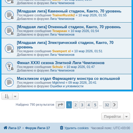
Добавлено в форуме
Лига Чемпионов
[Младшая лига] Каменный стадион, Канто, 70 уровень
Последнее сообщение
TrainerRustik2
«
10 мар 2026, 01:55
Добавлено в форуме
Лига Чемпионов
[Младшая лига] Огненный стадион, Канто, 70 уровень
Последнее сообщение
Тезариан
«
10 мар 2026, 01:54
Добавлено в форуме
Лига Чемпионов
[Младшая лига] Электрический стадион, Канто, 70
уровень
Последнее сообщение
Svampert xl
«
10 мар 2026, 01:51
Добавлено в форуме
Лига Чемпионов
Финал XXXI сезона Элитной Лиги Чемпионов
Последнее сообщение
Schulz
«
10 мар 2026, 01:47
Добавлено в форуме
Лига Чемпионов
Мискликом отдал Фармацевту монстра со вспышкой
Последнее сообщение
Mgkhmd
«
09 мар 2026, 20:41
Добавлено в форуме
Ошибки и уязвимости
Страница
1
из
32
1
2
3
4
5
32
След.
Найдено 790 результатов
…
Перейти
Лига-17
Форум Лиги-17
Удалить cookies
Часовой пояс:
UTC+03:00