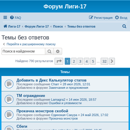
Форум Лиги-17
FAQ
Регистрация
Вход
П
Лига-17
Форум Лиги-17
Поиск
Темы без ответов
о
Темы без ответов
и
Перейти к расширенному поиску
с
Поиск
Расширенный поиск
к
Страница
1
из
32
1
2
3
4
5
32
След.
Найдено 790 результатов
…
Темы
Добавить в Декс Калькулятор статов
Последнее сообщение
Charr
«
28 июл 2026, 12:01
Добавлено в форуме
Замечания и предложения
ТМ ограждение
Последнее сообщение
Lamagra2
«
14 июн 2026, 18:57
Добавлено в форуме
Ошибки и уязвимости
Прокачка монстров скобой
Последнее сообщение
Одинокая Сакура
«
24 май 2026, 17:02
Добавлено в форуме
Прокачка монстров
Сбеги