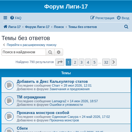
Форум Лиги-17
FAQ
Регистрация
Вход
П
Лига-17
Форум Лиги-17
Поиск
Темы без ответов
о
Темы без ответов
и
Перейти к расширенному поиску
с
Поиск
Расширенный поиск
к
Страница
1
из
32
1
2
3
4
5
32
След.
Найдено 790 результатов
…
Темы
Добавить в Декс Калькулятор статов
Последнее сообщение
Charr
«
28 июл 2026, 12:01
Добавлено в форуме
Замечания и предложения
ТМ ограждение
Последнее сообщение
Lamagra2
«
14 июн 2026, 18:57
Добавлено в форуме
Ошибки и уязвимости
Прокачка монстров скобой
Последнее сообщение
Одинокая Сакура
«
24 май 2026, 17:02
Добавлено в форуме
Прокачка монстров
Сбеги