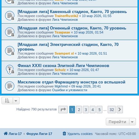
Добавлено в форуме
Лига Чемпионов
[Младшая лига] Каменный стадион, Канто, 70 уровень
Последнее сообщение
TrainerRustik2
«
10 мар 2026, 01:55
Добавлено в форуме
Лига Чемпионов
[Младшая лига] Огненный стадион, Канто, 70 уровень
Последнее сообщение
Тезариан
«
10 мар 2026, 01:54
Добавлено в форуме
Лига Чемпионов
[Младшая лига] Электрический стадион, Канто, 70
уровень
Последнее сообщение
Svampert xl
«
10 мар 2026, 01:51
Добавлено в форуме
Лига Чемпионов
Финал XXXI сезона Элитной Лиги Чемпионов
Последнее сообщение
Schulz
«
10 мар 2026, 01:47
Добавлено в форуме
Лига Чемпионов
Мискликом отдал Фармацевту монстра со вспышкой
Последнее сообщение
Mgkhmd
«
09 мар 2026, 20:41
Добавлено в форуме
Ошибки и уязвимости
Страница
1
из
32
1
2
3
4
5
32
След.
Найдено 790 результатов
…
Перейти
Лига-17
Форум Лиги-17
Удалить cookies
Часовой пояс:
UTC+03:00