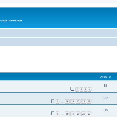
м мира покемонов.
ОТВЕТЫ
38
1
2
3
4
282
1
25
26
27
28
29
…
219
1
18
19
20
21
22
…