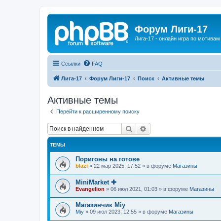
Форум Лиги-17
Лига-17 - онлайн игра по мотива
Ссылки
FAQ
Лига-17
Форум Лиги-17
Поиск
Активные темы
Активные темы
Перейти к расширенному поиску
Поиск
Расширенный поиск
ТЕМЫ
Поригоны на готове
blazi
»
22 мар 2025, 17:52
» в форуме
Магазины
MiniMarket ✚
Evangelion
»
06 июл 2021, 01:03
» в форуме
Магазины
Магазинчик Miy
Miy
»
09 июл 2023, 12:55
» в форуме
Магазины