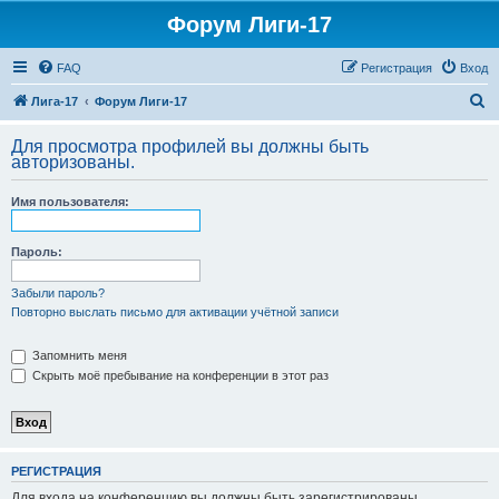
Форум Лиги-17
FAQ
Регистрация
Вход
П
Лига-17
Форум Лиги-17
о
Для просмотра профилей вы должны быть
и
авторизованы.
с
Имя пользователя:
к
Пароль:
Забыли пароль?
Повторно выслать письмо для активации учётной записи
Запомнить меня
Скрыть моё пребывание на конференции в этот раз
РЕГИСТРАЦИЯ
Для входа на конференцию вы должны быть зарегистрированы.