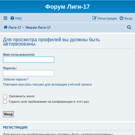
Форум Лиги-17
FAQ
Регистрация
Вход
П
Лига-17
Форум Лиги-17
о
Для просмотра профилей вы должны быть
и
авторизованы.
с
Имя пользователя:
к
Пароль:
Забыли пароль?
Повторно выслать письмо для активации учётной записи
Запомнить меня
Скрыть моё пребывание на конференции в этот раз
РЕГИСТРАЦИЯ
Для входа на конференцию вы должны быть зарегистрированы.