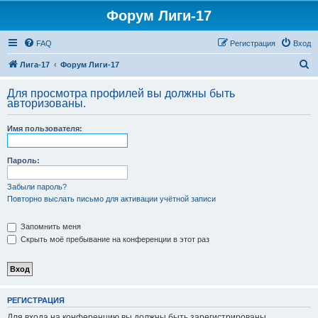
Форум Лиги-17
FAQ
Регистрация
Вход
П
Лига-17
Форум Лиги-17
о
Для просмотра профилей вы должны быть
и
авторизованы.
с
Имя пользователя:
к
Пароль:
Забыли пароль?
Повторно выслать письмо для активации учётной записи
Запомнить меня
Скрыть моё пребывание на конференции в этот раз
РЕГИСТРАЦИЯ
Для входа на конференцию вы должны быть зарегистрированы.