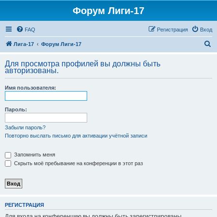
Форум Лиги-17
FAQ
Регистрация
Вход
П
Лига-17
Форум Лиги-17
о
Для просмотра профилей вы должны быть
и
авторизованы.
с
Имя пользователя:
к
Пароль:
Забыли пароль?
Повторно выслать письмо для активации учётной записи
Запомнить меня
Скрыть моё пребывание на конференции в этот раз
РЕГИСТРАЦИЯ
Для входа на конференцию вы должны быть зарегистрированы.