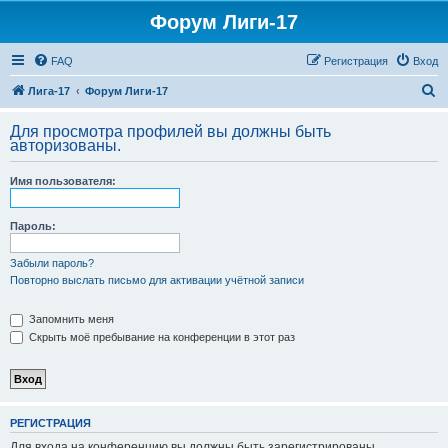
Форум Лиги-17
FAQ
Регистрация
Вход
П
Лига-17
Форум Лиги-17
о
Для просмотра профилей вы должны быть
и
авторизованы.
с
Имя пользователя:
к
Пароль:
Забыли пароль?
Повторно выслать письмо для активации учётной записи
Запомнить меня
Скрыть моё пребывание на конференции в этот раз
РЕГИСТРАЦИЯ
Для входа на конференцию вы должны быть зарегистрированы.