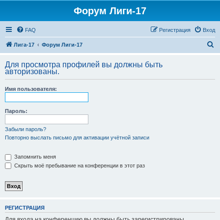
Форум Лиги-17
FAQ
Регистрация
Вход
П
Лига-17
Форум Лиги-17
о
Для просмотра профилей вы должны быть
и
авторизованы.
с
Имя пользователя:
к
Пароль:
Забыли пароль?
Повторно выслать письмо для активации учётной записи
Запомнить меня
Скрыть моё пребывание на конференции в этот раз
РЕГИСТРАЦИЯ
Для входа на конференцию вы должны быть зарегистрированы.