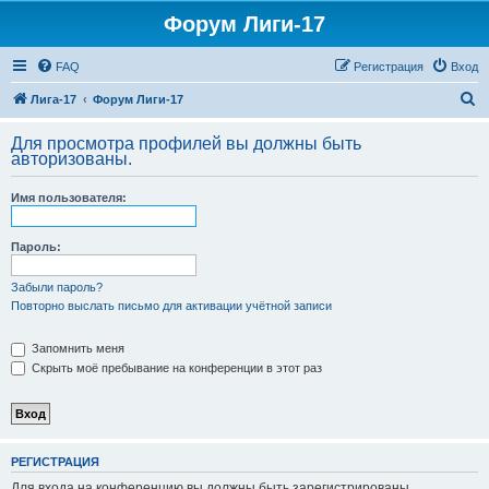
Форум Лиги-17
FAQ
Регистрация
Вход
П
Лига-17
Форум Лиги-17
о
Для просмотра профилей вы должны быть
и
авторизованы.
с
Имя пользователя:
к
Пароль:
Забыли пароль?
Повторно выслать письмо для активации учётной записи
Запомнить меня
Скрыть моё пребывание на конференции в этот раз
РЕГИСТРАЦИЯ
Для входа на конференцию вы должны быть зарегистрированы.