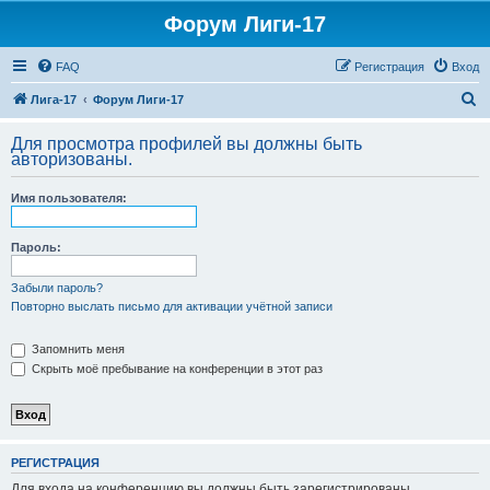
Форум Лиги-17
FAQ
Регистрация
Вход
П
Лига-17
Форум Лиги-17
о
Для просмотра профилей вы должны быть
и
авторизованы.
с
Имя пользователя:
к
Пароль:
Забыли пароль?
Повторно выслать письмо для активации учётной записи
Запомнить меня
Скрыть моё пребывание на конференции в этот раз
РЕГИСТРАЦИЯ
Для входа на конференцию вы должны быть зарегистрированы.