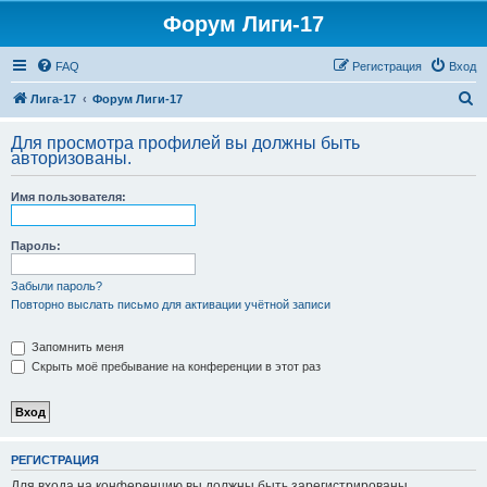
Форум Лиги-17
FAQ
Регистрация
Вход
П
Лига-17
Форум Лиги-17
о
Для просмотра профилей вы должны быть
и
авторизованы.
с
Имя пользователя:
к
Пароль:
Забыли пароль?
Повторно выслать письмо для активации учётной записи
Запомнить меня
Скрыть моё пребывание на конференции в этот раз
РЕГИСТРАЦИЯ
Для входа на конференцию вы должны быть зарегистрированы.