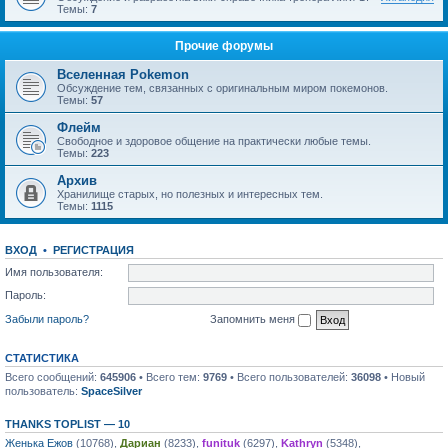
Темы:
7
Прочие форумы
Вселенная Pokemon
Обсуждение тем, связанных с оригинальным миром покемонов.
Темы:
57
Флейм
Свободное и здоровое общение на практически любые темы.
Темы:
223
Архив
Хранилище старых, но полезных и интересных тем.
Темы:
1115
ВХОД
•
РЕГИСТРАЦИЯ
Имя пользователя:
Пароль:
Забыли пароль?
Запомнить меня
СТАТИСТИКА
Всего сообщений:
645906
• Всего тем:
9769
• Всего пользователей:
36098
• Новый
пользователь:
SpaceSilver
THANKS TOPLIST — 10
Женька Ежов
(10768),
Дариан
(8233),
funituk
(6297),
Kathryn
(5348),