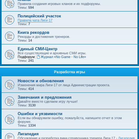
Правила создания игровых кланов и их подфорумы.
Темы:
594
Полицейский участок
Правила чата Лиги-17
Темы:
7
Книга рекордов
Рекорды и достижения тренеров.
Темы:
14
Единый СМИ-Центр
Все существующие и архивные СМИ игры.
Подфорум:
Журнал «No Game - No Life»
Темы:
241
Разработка игры
Новости и обновления
Изменения мира Лиги-17 от лица Администрации проекта.
Темы:
414
Замечания и предложения
Давайте вместе сделаем игру лучше!
Темы:
3130
Ошибки и уязвимости
Если вы обнаружили ошибку, пожалуйста, напишите отчет в этом
форуме.
Темы:
1334
Лигапедия
Обсуждение и разработка вики-справочника тренера Лиги-17 -
Лигапедия