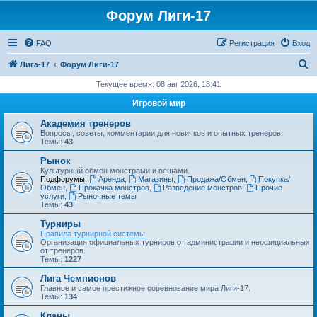
Форум Лиги-17
FAQ
Регистрация
Вход
П
Лига-17
Форум Лиги-17
о
Текущее время: 08 авг 2026, 18:41
и
Игровой мир
с
Академия тренеров
к
Вопросы, советы, комментарии для новичков и опытных тренеров.
Темы:
43
Рынок
Культурный обмен монстрами и вещами.
Подфорумы:
Аренда
,
Магазины
,
Продажа/Обмен
,
Покупка/
Обмен
,
Прокачка монстров
,
Разведение монстров
,
Прочие
услуги
,
Рыночные темы
Темы:
43
Турниры
Правила турнирной системы
Организация официальных турниров от администрации и неофициальных
от тренеров.
Темы:
1227
Лига Чемпионов
Главное и самое престижное соревнование мира Лиги-17.
Темы:
134
Кланы