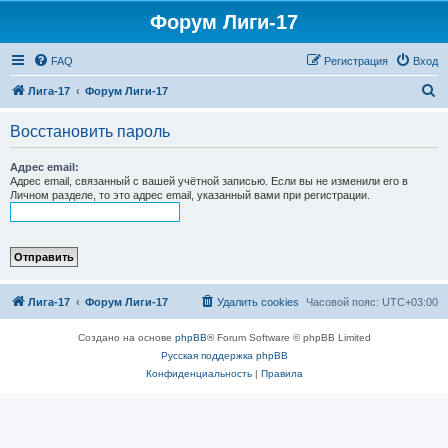
Форум Лиги-17
FAQ
Регистрация
Вход
П
Лига-17
Форум Лиги-17
о
Восстановить пароль
и
с
Адрес email:
Адрес email, связанный с вашей учётной записью. Если вы не изменили его в
к
Личном разделе, то это адрес email, указанный вами при регистрации.
Лига-17
Форум Лиги-17
Удалить cookies
Часовой пояс:
UTC+03:00
Создано на основе
phpBB
® Forum Software © phpBB Limited
Русская поддержка phpBB
Конфиденциальность
|
Правила