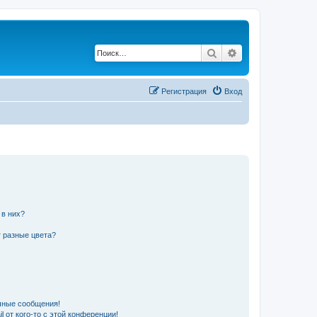
Поиск
Расширенный по
Регистрация
Вход
 в них?
 разные цвета?
чные сообщения!
 от кого-то с этой конференции!