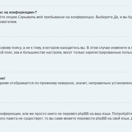
час на конференции»?
дёте опцию
Скрывать моё пребывание на конференции
. Выберите
Да
, и вы 
зователем.
вому поясу, а не к тому, в котором находитесь вы. В этом случае измените в 
овой пояс, как и большинство настроек, могут только зарегистрированные пол
ое!
о время отображается по-прежнему неверное, значит, неправильно установле
онференции, или же просто никто не перевёл phpBB на ваш язык. Попробуйт
вого пакета не существует, то вы сами можете перевести phpBB на свой язы