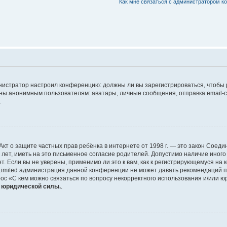
Как мне связаться с администратором 
дминистратор настроил конференцию: должны ли вы зарегистрироваться, чтобы
 анонимным пользователям: аватары, личные сообщения, отправка email-сооб
.
 или Акт о защите частных прав ребёнка в интернете от 1998 г. — это закон Со
т, иметь на это письменное согласие родителей. Допустимо наличие иного
 Если вы не уверены, применимо ли это к вам, как к регистрирующемуся на 
Limited администрация данной конференции не может давать рекомендаций 
ос «С кем можно связаться по вопросу некорректного использования и/или ю
т юридической силы.
.