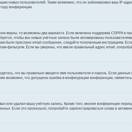
ию новых пользователей. Также возможно, что он заблокировал ваш IP-адре
атору конференции.
они верны, то возможны два варианта. Если включена поддержка COPPA и при 
уется, чтобы все новые учётные записи были активированы пользователями
ам было прислано email-сообщение, следуйте полученным инструкциям. Если
пам-фильтром. Если вы уверены, что ввели правильный адрес email, попробу
едитесь, что вы правильно вводите имя пользователя и пароль. Если данные
Также возможно, что допущена ошибка в конфигурации конференции, свяжитес
вал или удалил вашу учётную запись. Кроме того, многие конференции перио
ных. Если это произошло, попробуйте зарегистрироваться снова и активнее 