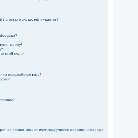
й в списках моих друзей и недругов?
и форумам?
стую страницу!
и?
ные мной темы?
ься на определённую тему?
форум?
ференции?
рректного использования и/или юридических вопросов, связанных