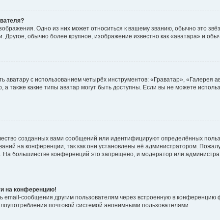
ователя?
зображения. Одно из них может относиться к вашему званию, обычно это звёзд
. Другое, обычно более крупное, изображение известно как «аватара» и обы
ь аватару с использованием четырёх инструментов: «Граватар», «Галерея а
, а также какие типы аватар могут быть доступны. Если вы не можете испол
чество созданных вами сообщений или идентифицируют определённых польз
аний на конференции, так как они установлены её администратором. Пожал
е. На большинстве конференций это запрещено, и модератор или администра
ти на конференцию!
ь email-сообщения другим пользователям через встроенную в конференцию ф
ь злоупотребления почтовой системой анонимными пользователями.