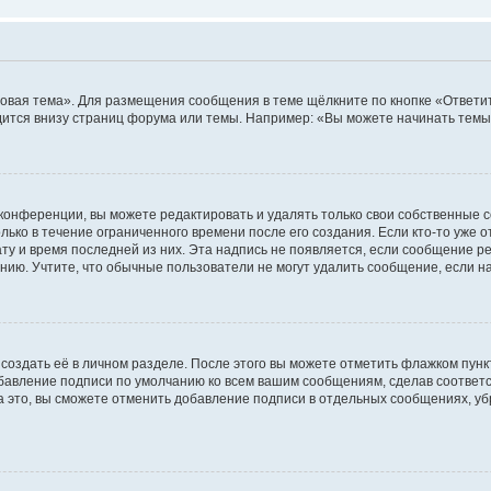
овая тема». Для размещения сообщения в теме щёлкните по кнопке «Ответит
ится внизу страниц форума или темы. Например: «Вы можете начинать темы»
конференции, вы можете редактировать и удалять только свои собственные 
ько в течение ограниченного времени после его создания. Если кто-то уже 
дату и время последней из них. Эта надпись не появляется, если сообщение 
ию. Учтите, что обычные пользователи не могут удалить сообщение, если на 
создать её в личном разделе. После этого вы можете отметить флажком пун
обавление подписи по умолчанию ко всем вашим сообщениям, сделав соотве
а это, вы сможете отменить добавление подписи в отдельных сообщениях, у