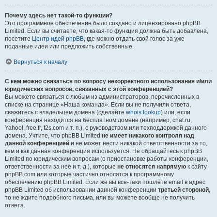
Почему здесь нет такой-то функции?
Это программное обеспечение было создано и лицензировано phpBB
Limited. Если вы считаете, что какая-то функция должна быть добавлена,
посетите
Центр идей phpBB
, где можно отдать свой голос за уже
поданные идеи или предложить собственные.
Вернуться к началу
С кем можно связаться по вопросу некорректного использования и/или
юридических вопросов, связанных с этой конференцией?
Вы можете связаться с любым из администраторов, перечисленных в
списке на странице «Наша команда». Если вы не получили ответа,
свяжитесь с владельцем домена (сделайте
whois lookup
) или, если
конференция находится на бесплатном домене (например, chat.ru,
Yahoo!, free.fr, f2s.com и т. п.), с руководством или техподдержкой данного
домена. Учтите, что phpBB Limited
не имеет никакого контроля над
данной конференцией
и не может нести никакой ответственности за то,
кем и как данная конференция используется. Не обращайтесь к phpBB
Limited по юридическим вопросам (о приостановке работы конференции,
ответственности за неё и т. д.), которые
не относятся напрямую
к сайту
phpBB.com или которые частично относятся к программному
обеспечению phpBB Limited. Если же вы всё-таки пошлёте email в адрес
phpBB Limited об использовании данной конференции
третьей стороной
,
то не ждите подробного письма, или вы можете вообще не получить
ответа.