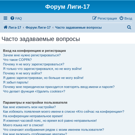
Форум Лиги-17
FAQ
Регистрация
Вход
П
Лига-17
Форум Лиги-17
Часто задаваемые вопросы
о
Часто задаваемые вопросы
и
с
Вход на конференцию и регистрация
Зачем мне нужно регистрироваться?
к
Что такое COPPA?
Почему я не могу зарегистрироваться?
Я только что зарегистрировался, но не могу войти!
Почему я не могу войти?
Я давно зарегистрирован, но больше не могу войти!
Я забыл пароль!
Почему мне периодически приходится повторять ввод имени и пароля?
Что делает функция «Удалить cookies»?
Параметры и настройки пользователя
Как мне изменить мои настройки?
Как избежать появления моего имени в списке «Кто сейчас на конференции»?
На конференции неправильное время!
Я изменил часовой пояс, но время всё равно неправильное!
Моего языка нет в списке!
Что означают изображения рядом с моим именем пользователя?
Как мне включить отображение аватары?